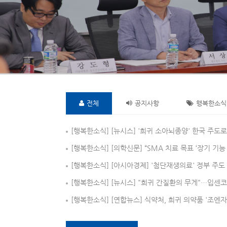
전체
공지사항
행복한소식
[행복한소식]
[뉴시스] '희귀 소아뇌종양' 한국 주도
[행복한소식]
[의학신문] “SMA 치료 목표 ‘장기 기
[행복한소식]
[아시아경제] '첨단재생의료' 정부 주
[행복한소식]
[뉴시스] "희귀 간질환의 무게"…입센코
[행복한소식]
[연합뉴스] 식약처, 희귀 의약품 '조엔